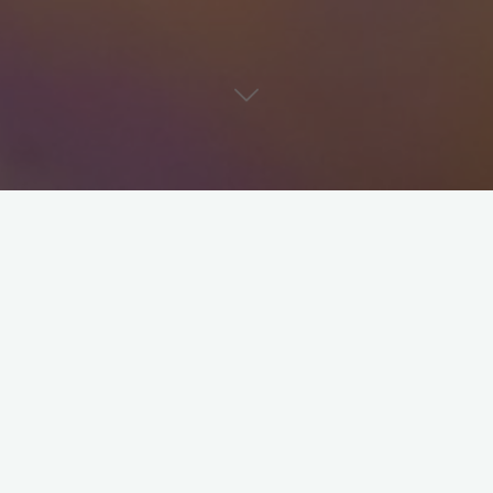
Hochzeitskurs – individuell
♥ Sie möchten mit Ihrem ganz speziellen Hochzeitstanz
überraschen?!
♥ Egal ob zu Zweit, mit Eltern oder Trauzeugen – Wir
erfüllen Ihre Wünsche, damit Sie sicher und
selbstbewusst beim Tanzen auftreten.