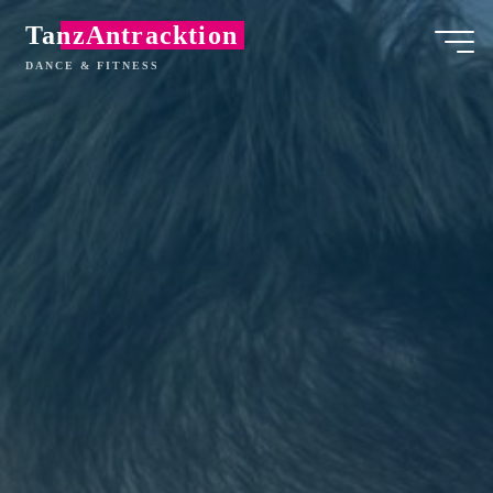
Zum
TanzAntracktion
Inhalt
DANCE & FITNESS
springen