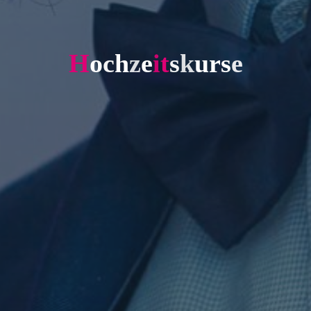
H
o
c
h
z
e
i
t
s
k
u
r
s
e