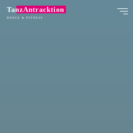
Zum
TanzAntracktion
Inhalt
DANCE & FITNESS
springen