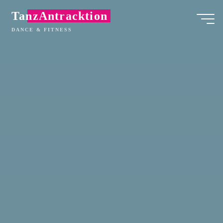
Zum
TanzAntracktion
Inhalt
DANCE & FITNESS
springen