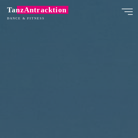
Zum
TanzAntracktion
Inhalt
DANCE & FITNESS
springen