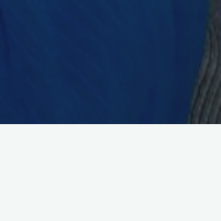
Tanzen – das schönste Hobby
zu Zweit
Tauchen Sie in die Welt des Tanzens ein und lernen Sie in
geselliger Atmosphäre in unserer Tanzschule die
wichtigsten Tänze und Tanzformen kennen, die zu den