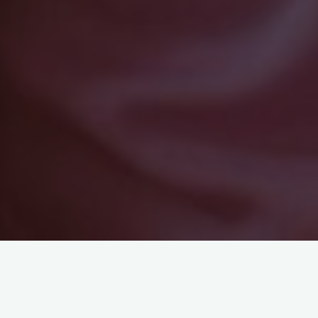
Schüler-Tanzstunde – Dein
Tanzschuljahr