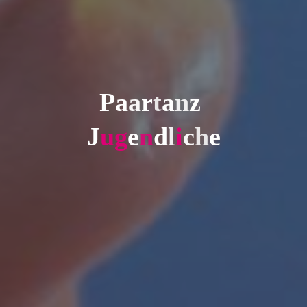
P
a
a
r
t
a
n
z
J
u
g
e
n
d
l
i
c
h
e