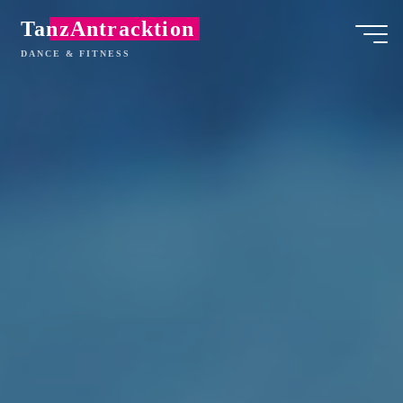
Zum
TanzAntracktion
Inhalt
DANCE & FITNESS
springen