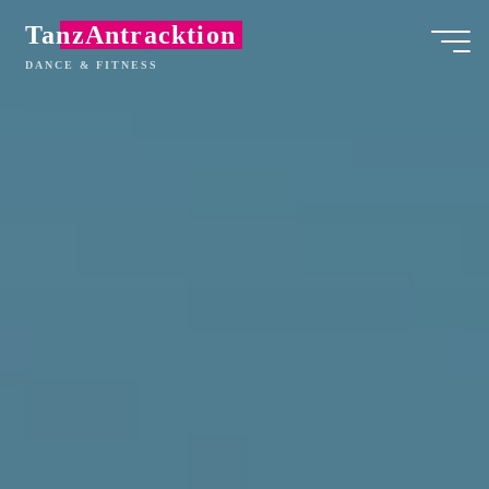
Zum
TanzAntracktion
Inhalt
DANCE & FITNESS
springen