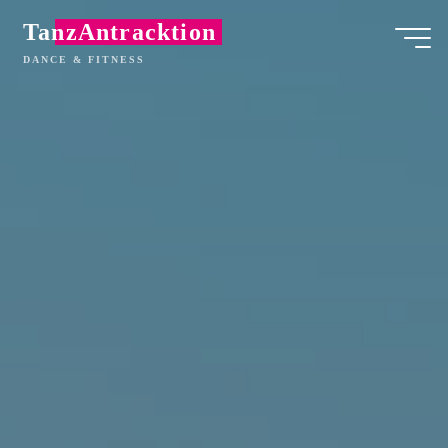
Zum
TanzAntracktion
Inhalt
DANCE & FITNESS
springen