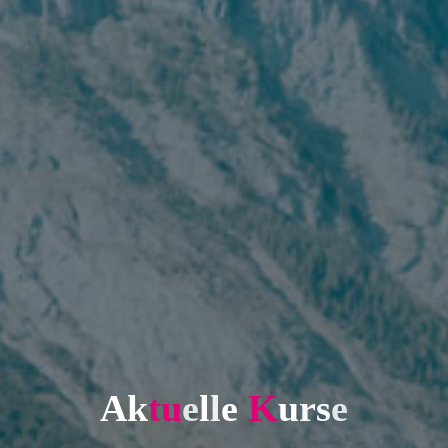
A
k
t
u
e
l
l
e
K
u
r
s
e